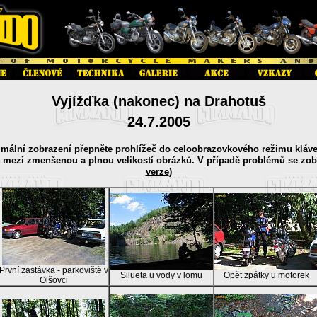
Vyjížďka (nakonec) na Drahotuš
24.7.2005
imální zobrazení přepněte prohlížeč do celoobrazovkového režimu kláv
t mezi zmenšenou a plnou velikostí obrázků. V případě problémů se zo
verze
)
První zastávka - parkoviště v
Silueta u vody v lomu
Opět zpátky u motorek
Olšovci