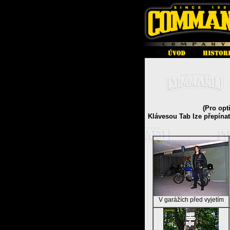
(Pro opt
Klávesou Tab lze přepína
V garážích před vyjetím