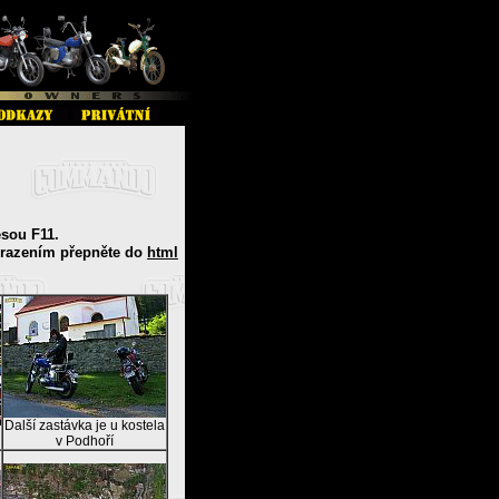
esou F11.
brazením přepněte do
html
Další zastávka je u kostela
v Podhoří