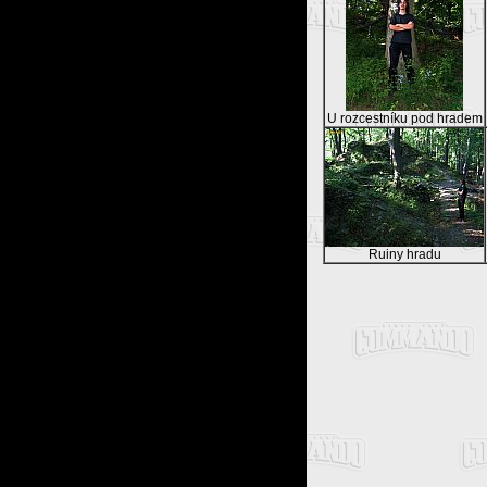
U rozcestníku pod hradem
Ruiny hradu