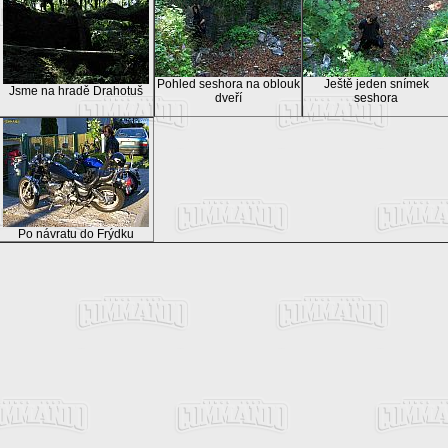
Pohled seshora na oblouk
Ještě jeden snímek
Jsme na hradě Drahotuš
dveří
seshora
Po návratu do Frýdku