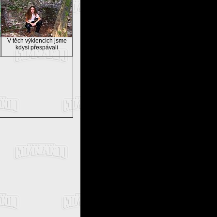
V těch výklencích jsme
kdysi přespávali