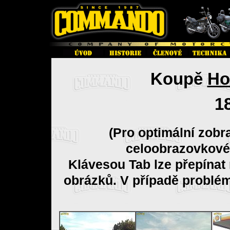
Koupě
Ho
1
(Pro optimální zobr
celoobrazovkové
Klávesou Tab lze přepínat
obrázků. V případě problé