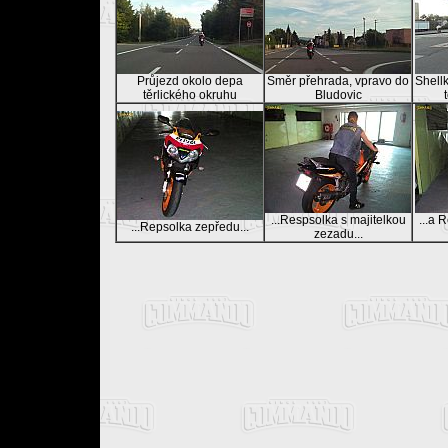
Průjezd okolo depa
Směr přehrada, vpravo do
Shell
těrlického okruhu
Bludovic
...Respsolka s majitelkou
...a 
...Repsolka zepředu...
zezadu...