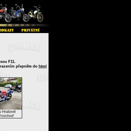
esou F11.
brazením přepněte do
html
 v Hrabové
'rozchod'