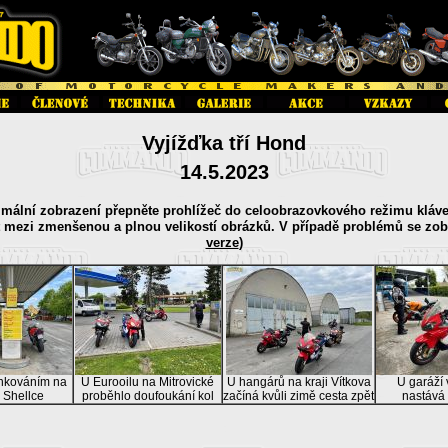
Vyjížďka tří Hond
14.5.2023
imální zobrazení přepněte prohlížeč do celoobrazovkového režimu kláv
t mezi zmenšenou a plnou velikostí obrázků. V případě problémů se zo
verze
)
ankováním na
U Eurooilu na Mitrovické
U hangárů na kraji Vítkova
U garáží
 Shellce
proběhlo doufoukání kol
začíná kvůli zimě cesta zpět
nastává 