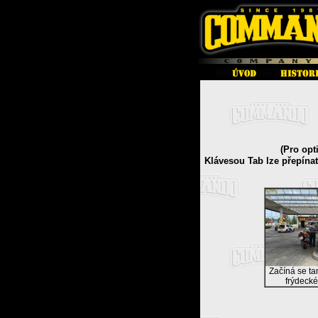
(Pro opt
Klávesou Tab lze přepína
Začíná se t
frýdecké